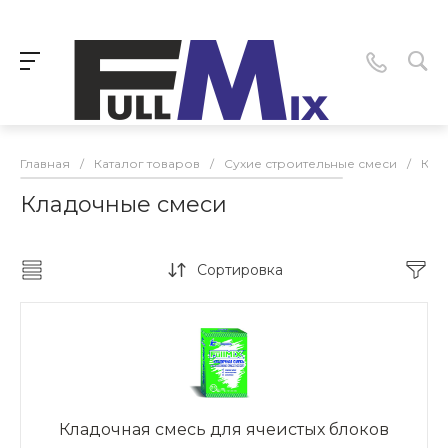
Главная
/
Каталог товаров
/
Сухие строительные смеси
/
Кла
Кладочные смеси
Сортировка
Кладочная смесь для ячеистых блоков